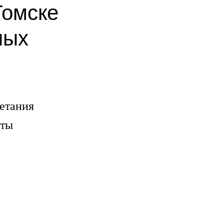
Томске
ных
етания
нты