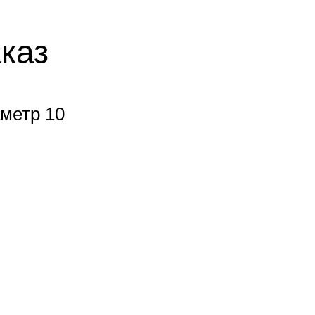
аказ
аметр 10