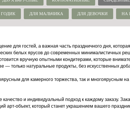
ДВУХЪЯРУСНЫЕ
КОРПОРАТИВНЫЕ
СВАДЕБНЫЕ
 ГОДИК
ДЛЯ МАЛЬЧИКА
ДЛЯ ДЕВОЧКИ
НА
щение для гостей, а важная часть праздничного дня, котора
ческих белых ярусов до современных минималистичных реш
 готовится вручную опытными кондитерами, которые внимат
ве — только натуральные продукты, без искусственных доба
оярусным для камерного торжества, так и многоярусным на
е качество и индивидуальный подход к каждому заказу. Зак
щий арт-объект, который станет украшением вашего праздни
первый годик
Главная
БОНУСНАЯ СИСТЕМА