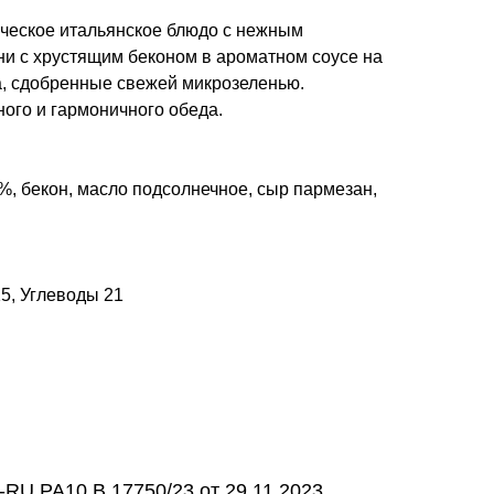
ческое итальянское блюдо с нежным
ни с хрустящим беконом в ароматном соусе на
а, сдобренные свежей микрозеленью.
ого и гармоничного обеда.
%, бекон, масло подсолнечное, сыр пармезан,
15, Углеводы 21
RU.PA10.B.17750/23 от 29.11.2023