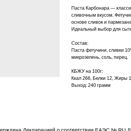
Паста Карбонара — класси
сливочным вкусом. Фетучи
основе сливок и пармезан
Идеальный выбор для сытн
Состав:
Паста фетучини, сливки 10
микрозелень, соль, перец.
КБЖУ на 100г:
Ккал 266, Белки 12, Жиры 
Выход: 240 грамм
верждена Декларацией о соответствии ЕАЭС № RU Д-