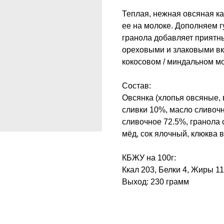
Теплая, нежная овсяная ка
ее на молоке. Дополняем 
гранола добавляет приятн
ореховыми и злаковыми вк
кокосовом / миндальном м
Состав:
Овсянка (хлопья овсяные, 
сливки 10%, масло сливочн
сливочное 72.5%, гранола 
мёд, сок ялочный, клюква 
КБЖУ на 100г:
Ккал 203, Белки 4, Жиры 11
Выход: 230 грамм