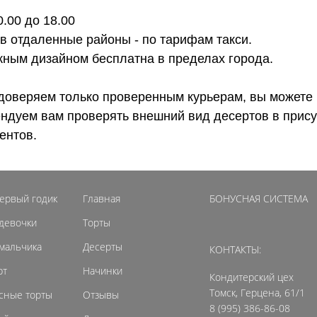
0.00 до 18.00
 в отдаленные районы - по тарифам такси.
ожным дизайном бесплатна в пределах города.
доверяем только проверенным курьерам, вы можете 
ендуем вам проверять внешний вид десертов в прису
ентов.
первый годик
Главная
БОНУСНАЯ СИСТЕМА
 девочки
Торты
 мальчика
Десерты
КОНТАКТЫ:
рт
Начинки
Кондитерский цех
Томск, Герцена, 61/1
сные торты
Отзывы
8 (995) 386-86-08