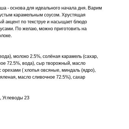
ша - основа для идеального начала дня. Варим
густым карамельным соусом. Хрустящая
ый акцент по текструе и насыщает блюдо
усами. По желаю, можно приготовить на
олоке.
вода), молоко 2.5%, солёная карамель (сахар,
ое 72.5%, вода), сыр творожный, масло
с орехами ( хлопья овсяные, миндаль (ядро),
вяленая, масло сливочное 72.5%), сахар
, Углеводы 23