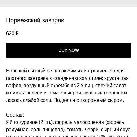
Норвежский завтрак
620
₽
BUY NOW
Большой сытный сет из любимых ингредиентов для
плотного завтрака в скандинавском стиле: хрустящая
вафля, воздушный скрембл из 2-х яиц, свежий салат
из микса зелени и томатов черри, зеленый горошек и
лосось слабой соли. Подается с творожным сыром.
Состав:
Яйцо куриное (2 шт.), форель малосоленая (форель
радужная, соль пищевая), томаты черри, сырный соус
(сыр плавленный, натуральные сливки 10%, крахмал