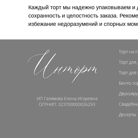
Каждый торт мы надежно упаковываем и 
сохранность и целостность заказа. Реком
избежание недоразумений и спорных мом
Торт на 
Торт для
Торт для
Бенто-то
Двухъяру
ИП Галямова Елена Игоревна
Свадебны
ОГРНИП: 323700000026293
Десерты