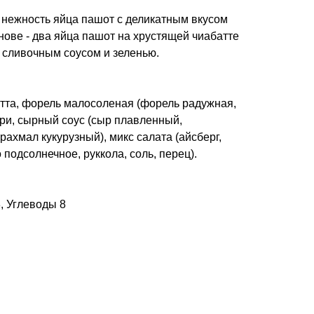
 нежность яйца пашот с деликатным вкусом
ове - два яйца пашот на хрустящей чиабатте
 сливочным соусом и зеленью.
батта, форель малосоленая (форель радужная,
ри, сырный соус (сыр плавленный,
рахмал кукурузный), микс салата (айсберг,
 подсолнечное, руккола, соль, перец).
, Углеводы 8