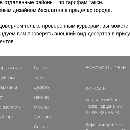
 в отдаленные районы - по тарифам такси.
ожным дизайном бесплатна в пределах города.
доверяем только проверенным курьерам, вы можете 
ендуем вам проверять внешний вид десертов в прису
ентов.
первый годик
Главная
БОНУСНАЯ СИСТЕМА
 девочки
Торты
 мальчика
Десерты
КОНТАКТЫ:
рт
Начинки
Кондитерский цех
Томск, Герцена, 61/1
сные торты
Отзывы
8 (995) 386-86-08
й торт
Доставка
Кафе - кондитерская
Оплата