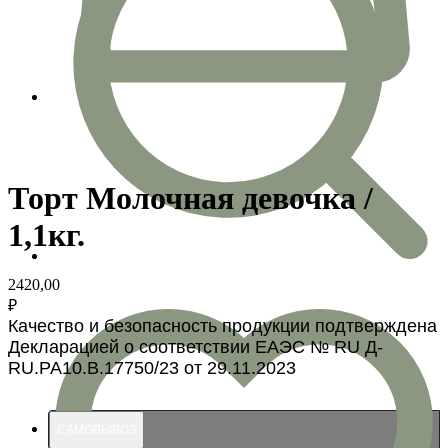
Торт Молочная девочка /
1,1кг.
2420,00
₽
Качество и безопасность продукции подтверждена
Декларацией о соответствии ЕАЭС № RU Д-
RU.PA10.B.17750/23 от 29.11.2023
САМОВЫВОЗ