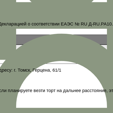
Декларацией о соответствии ЕАЭС № RU Д-RU.PA10.B
есу: г. Томск, Герцена, 61/1
сли планируете везти торт на дальнее расстояние, э