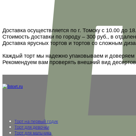
Доставка осуществляется по г. Томску с 10.00 до 18
Стоимость доставки по городу – 300 руб., в отдале
Доставка ярусных тортов и тортов со сложным диза
Каждый торт мы надежно упаковываем и доверяем т
Рекомендуем вам проверять внешний вид десертов 
Торт на первый годик
Торт для девочки
Торт для мальчика