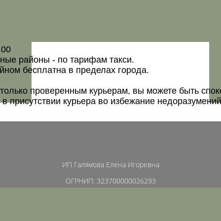
.00
нные районы - по тарифам такси.
йном бесплатна в пределах города.
олько проверенным курьерам, вы можете быть спокой
в присутствии курьера во избежание недоразумений
ИП Галямова Елена Игоревна
ОГРНИП: 323700000026293