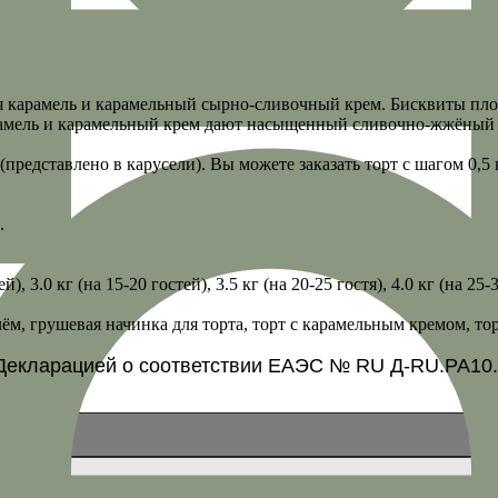
я карамель и карамельный сырно-сливочный крем. Бисквиты пло
рамель и карамельный крем дают насыщенный сливочно-жжёный в
редставлено в карусели). Вы можете заказать торт с шагом 0,5 кг. (
.
тей), 3.0 кг (на 15-20 гостей), 3.5 кг (на 20-25 гостя), 4.0 кг (на 25-
ём, грушевая начинка для торта, торт с карамельным кремом, тор
Декларацией о соответствии ЕАЭС № RU Д-RU.PA10.B