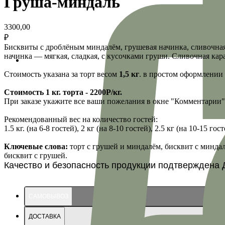
Груша-миндаль
3300,00
₽
Бисквиты с дроблёным миндалём, грушевая начинка, сливочна
начинка — мягкая, сладкая, с кусочками груши. Сливочная ка
Стоимость указана за торт весом
1,5 кг
. в простом оформлении (п
Стоимость 1 кг. торта - 2200Р/кг.
При заказе укажите все ваши пожелания в окне "Комментарии"
Рекомендованный вес на количество гостей:
1.5 кг. (на 6-8 гостей), 2 кг (на 8-10 гостей), 2.5 кг (на 10-15 гос
Ключевые слова:
торт с грушей и миндалём, бисквит с миндал
бисквит с грушей.
Качество и безопасность продукции подтверждена 
САМОВЫВОЗ
ДОСТАВКА