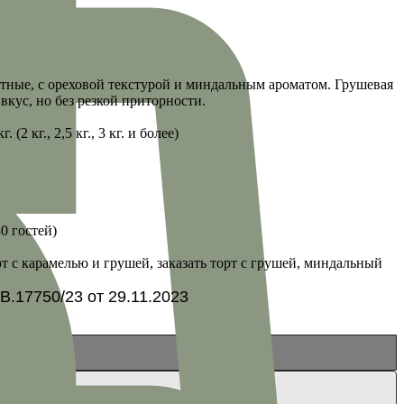
тные, с ореховой текстурой и миндальным ароматом. Грушевая
кус, но без резкой приторности.
2 кг., 2,5 кг., 3 кг. и более)
30 гостей)
т с карамелью и грушей, заказать торт с грушей, миндальный
.17750/23 от 29.11.2023