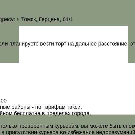
есу: г. Томск, Герцена, 61/1
сли планируете везти торт на дальнее расстояние, э
.00
нные районы - по тарифам такси.
йном бесплатна в пределах города.
олько проверенным курьерам, вы можете быть спокой
в присутствии курьера во избежание недоразумений