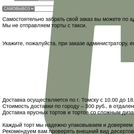
Самостоятельно забрать свой заказ вы можете по адр
Мы не отправляем торты с такси.
Укажите, пожалуйста, при заказе администратору, е
Доставка осуществляется по г. Томску с 10.00 до 18
Стоимость доставки по городу – 300 руб., в отдале
Доставка ярусных тортов и тортов со сложным диза
Каждый торт мы надежно упаковываем и доверяем т
Рекомендуем вам проверять внешний вид десертов 