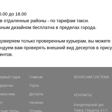
0.00 до 18.00
 в отдаленные районы - по тарифам такси.
ожным дизайном бесплатна в пределах города.
доверяем только проверенным курьерам, вы можете 
ендуем вам проверять внешний вид десертов в прису
ентов.
первый годик
Главная
БОНУСНАЯ СИСТЕМА
 девочки
Торты
 мальчика
Десерты
КОНТАКТЫ:
рт
Начинки
Кондитерский цех
Томск, Герцена, 61/1
сные торты
Отзывы