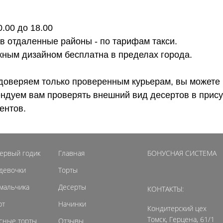
0.00 до 18.00
 в отдаленные районы - по тарифам такси.
ожным дизайном бесплатна в пределах города.
доверяем только проверенным курьерам, вы можете 
ендуем вам проверять внешний вид десертов в прису
ентов.
первый годик
Главная
БОНУСНАЯ СИСТЕМА
 девочки
Торты
 мальчика
Десерты
КОНТАКТЫ:
рт
Начинки
Кондитерский цех
Томск, Герцена, 61/1
сные торты
Отзывы