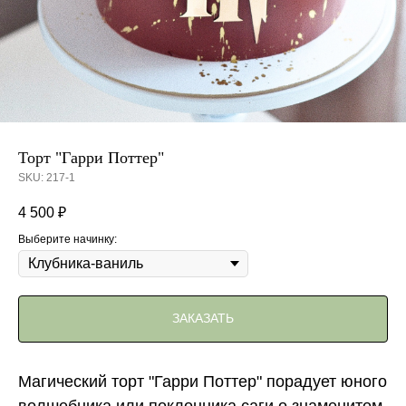
Торт "Гарри Поттер"
SKU:
217-1
4 500
₽
Выберите начинку:
ЗАКАЗАТЬ
Магический торт "Гарри Поттер" порадует юного
волшебника или поклонника саги о знаменитом