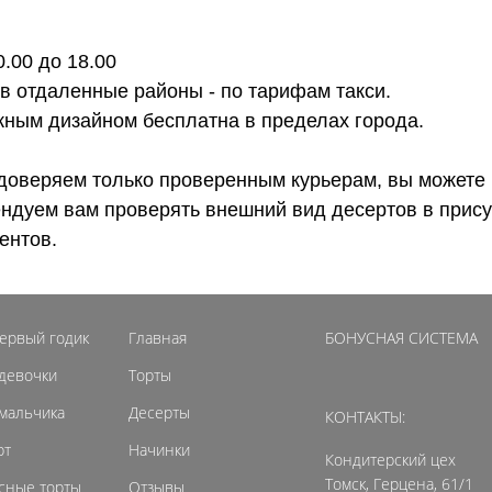
0.00 до 18.00
 в отдаленные районы - по тарифам такси.
ожным дизайном бесплатна в пределах города.
доверяем только проверенным курьерам, вы можете 
ендуем вам проверять внешний вид десертов в прису
ентов.
первый годик
Главная
БОНУСНАЯ СИСТЕМА
 девочки
Торты
 мальчика
Десерты
КОНТАКТЫ:
рт
Начинки
Кондитерский цех
Томск, Герцена, 61/1
сные торты
Отзывы