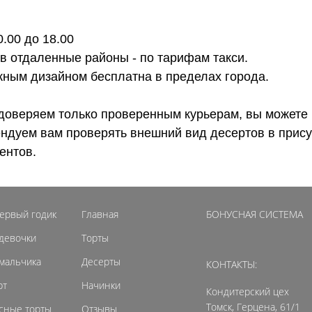
0.00 до 18.00
 в отдаленные районы - по тарифам такси.
ожным дизайном бесплатна в пределах города.
доверяем только проверенным курьерам, вы можете 
ендуем вам проверять внешний вид десертов в прису
ентов.
первый годик
Главная
БОНУСНАЯ СИСТЕМА
 девочки
Торты
 мальчика
Десерты
КОНТАКТЫ:
рт
Начинки
Кондитерский цех
Томск, Герцена, 61/1
сные торты
Отзывы