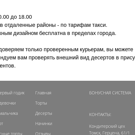
0.00 до 18.00
 в отдаленные районы - по тарифам такси.
ожным дизайном бесплатна в пределах города.
доверяем только проверенным курьерам, вы можете 
ендуем вам проверять внешний вид десертов в прису
ентов.
первый годик
Главная
БОНУСНАЯ СИСТЕМА
 девочки
Торты
 мальчика
Десерты
КОНТАКТЫ:
рт
Начинки
Кондитерский цех
Томск, Герцена, 61/1
сные торты
Отзывы