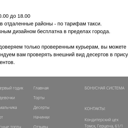
0.00 до 18.00
 в отдаленные районы - по тарифам такси.
ожным дизайном бесплатна в пределах города.
доверяем только проверенным курьерам, вы можете 
ендуем вам проверять внешний вид десертов в прису
ентов.
первый годик
Главная
БОНУСНАЯ СИСТЕМА
 девочки
Торты
 мальчика
Десерты
КОНТАКТЫ:
рт
Начинки
Кондитерский цех
Томск, Герцена, 61/1
сные торты
Отзывы