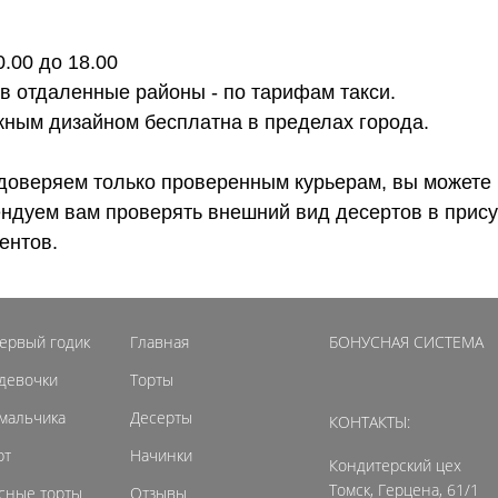
0.00 до 18.00
 в отдаленные районы - по тарифам такси.
ожным дизайном бесплатна в пределах города.
доверяем только проверенным курьерам, вы можете 
ендуем вам проверять внешний вид десертов в прису
ентов.
первый годик
Главная
БОНУСНАЯ СИСТЕМА
 девочки
Торты
 мальчика
Десерты
КОНТАКТЫ:
рт
Начинки
Кондитерский цех
Томск, Герцена, 61/1
сные торты
Отзывы