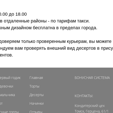
0.00 до 18.00
 в отдаленные районы - по тарифам такси.
ожным дизайном бесплатна в пределах города.
доверяем только проверенным курьерам, вы можете 
ендуем вам проверять внешний вид десертов в прису
ентов.
первый годик
Главная
БОНУСНАЯ СИСТЕМА
 девочки
Торты
 мальчика
Десерты
КОНТАКТЫ:
рт
Начинки
Кондитерский цех
Томск, Герцена, 61/1
сные торты
Отзывы