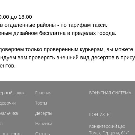
0.00 до 18.00
 в отдаленные районы - по тарифам такси.
ожным дизайном бесплатна в пределах города.
доверяем только проверенным курьерам, вы можете 
ендуем вам проверять внешний вид десертов в прису
ентов.
первый годик
Главная
БОНУСНАЯ СИСТЕМА
 девочки
Торты
 мальчика
Десерты
КОНТАКТЫ:
рт
Начинки
Кондитерский цех
Томск, Герцена, 61/1
сные торты
Отзывы