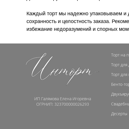
Каждый торт мы надежно упаковываем и 
сохранность и целостность заказа. Реком
избежание недоразумений и спорных мом
Торт на 
Торт для
Торт для
Бенто-то
Двухъяру
ИП Галямова Елена Игоревна
Свадебны
ОГРНИП: 323700000026293
Десерты