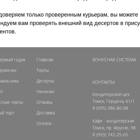
доверяем только проверенным курьерам, вы можете 
ендуем вам проверять внешний вид десертов в прису
ентов.
первый годик
Главная
БОНУСНАЯ СИСТЕМА
 девочки
Торты
 мальчика
Десерты
КОНТАКТЫ:
рт
Начинки
Кондитерский цех
Томск, Герцена, 61/1
сные торты
Отзывы
8 (995) 386-86-08
й торт
Доставка
Кафе - кондитерская
Оплата
Томск, пр. Фрунзе, 98
8 (993) 742-25-65